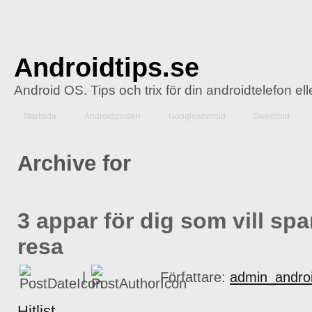
Androidtips.se
Android OS. Tips och trix för din androidtelefon el
Startsida
Androidguiden
Googleandroid
Swedroid
Archive for
3 appar för dig som vill sp
resa
|
Författare:
admin_androi
Hitlist