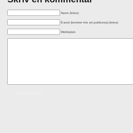
Namn (krävs)
E-post (kommer inte att publiceras) (krävs)
Webbplats
Skicka kommentar