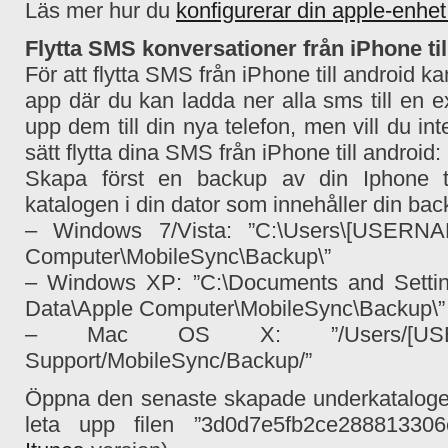
Läs mer hur du
konfigurerar din apple-enhet
Flytta SMS konversationer från iPhone til
För att flytta SMS från iPhone till android
app där du kan ladda ner alla sms till en 
upp dem till din nya telefon, men vill du in
sätt flytta dina SMS från iPhone till android:
Skapa först en backup av din Iphone ti
katalogen i din dator som innehåller din bac
– Windows 7/Vista: ”C:\Users\[USERNA
Computer\MobileSync\Backup\”
– Windows XP: ”C:\Documents and Setti
Data\Apple Computer\MobileSync\Backup\”
– Mac OS X: ”/Users/[USERNAME]
Support/MobileSync/Backup/”
Öppna den senaste skapade underkataloge
leta upp filen ”3d0d7e5fb2ce28881330