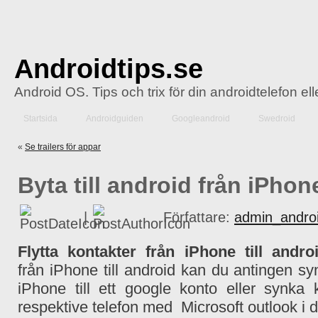
Androidtips.se
Android OS. Tips och trix för din androidtelefon el
Startsida
Androidguiden
Googleandroid
Swedroid
«
Se trailers för appar
Byta till android från iPhon
|
Författare:
admin_androi
Flytta kontakter från iPhone till andr
från iPhone till android kan du antingen s
iPhone till ett google konto eller synka 
respektive telefon med Microsoft outlook i d