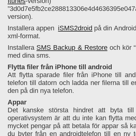
Itunes
-version
”3d0d7e5fb2ce288813306e4d4636395e047a3
version).
Installera appen
iSMS2droid
på din Androidm
xml-format.
Installera
SMS Backup & Restore
och kör “
med dina sms.
Flytta filer från iPhone till android
Att flytta sparade filer från iPhone till an
telefon till datorn och ladda ner filerna ti
den på din nya telefon.
Appar
Det kanske största hindret att byta til
operativsystem är att du inte kan flytta m
mycket pengar på att betala för appar så k
du byter från en androidtelefon till en ny