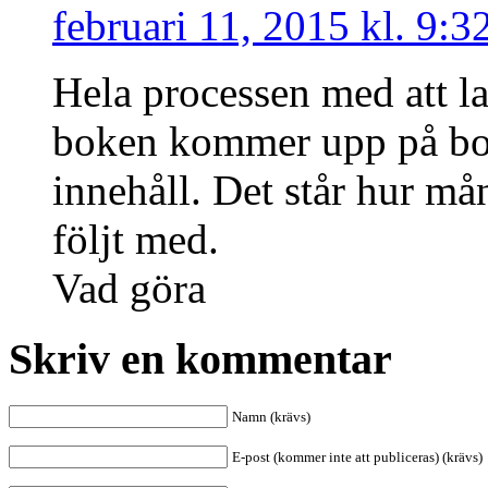
februari 11, 2015 kl. 9:3
Hela processen med att l
boken kommer upp på bok
innehåll. Det står hur må
följt med.
Vad göra
Skriv en kommentar
Namn (krävs)
E-post (kommer inte att publiceras) (krävs)