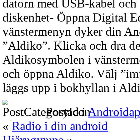
datorn med USB-kabel och s
diskenhet- Öppna Digital Ed
vänstermenyn dyker din An
”Aldiko”. Klicka och dra de 
Aldikosymbolen i vänsterm
och öppna Aldiko. Välj ”im
läggs upp i bokhyllan i Ald
Postad i
Androidap
«
Radio i din android
Hjärngympa
»