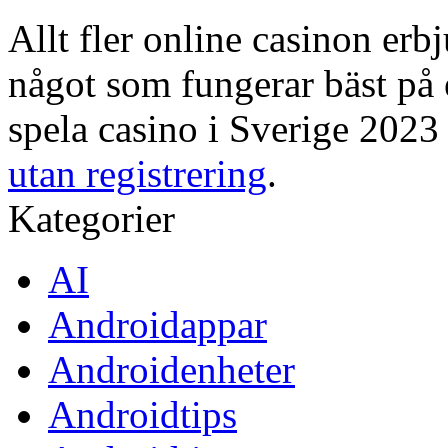
Allt fler online casinon erb
något som fungerar bäst på
spela casino i Sverige 2023 
utan registrering
.
Kategorier
AI
Androidappar
Androidenheter
Androidtips