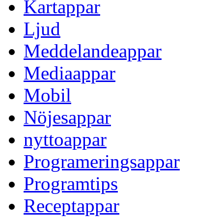
Kartappar
Ljud
Meddelandeappar
Mediaappar
Mobil
Nöjesappar
nyttoappar
Programeringsappar
Programtips
Receptappar