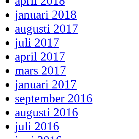
april 2018
januari 2018
augusti 2017
juli 2017
april 2017
mars 2017
januari 2017
september 2016
augusti 2016
juli 2016