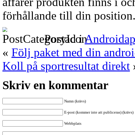
affärer produkten finns i och
förhållande till din position
Postad i
Androidap
«
Följ paket med din andro
Koll på sportresultat direkt
Skriv en kommentar
Namn (krävs)
E-post (kommer inte att publiceras) (krävs)
Webbplats