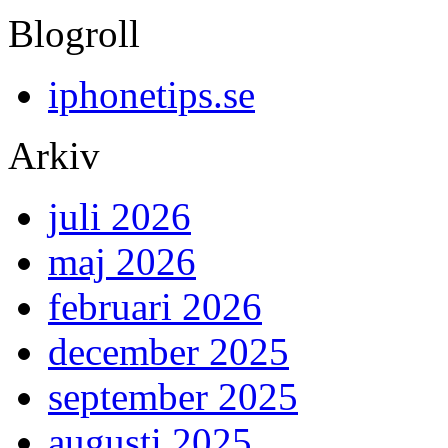
Blogroll
iphonetips.se
Arkiv
juli 2026
maj 2026
februari 2026
december 2025
september 2025
augusti 2025