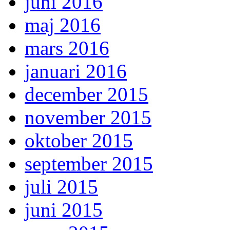
juni 2016
maj 2016
mars 2016
januari 2016
december 2015
november 2015
oktober 2015
september 2015
juli 2015
juni 2015