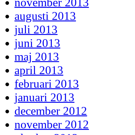
november 2013
augusti 2013
juli 2013
juni 2013
maj 2013
april 2013
februari 2013
januari 2013
december 2012
november 2012