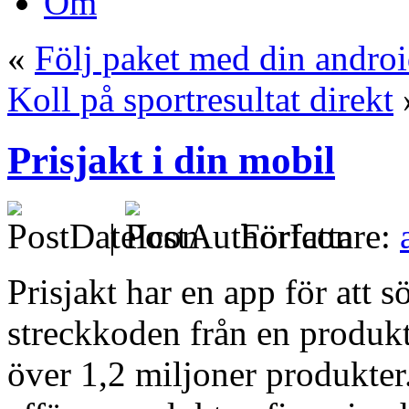
Om
«
Följ paket med din andro
Koll på sportresultat direkt
Prisjakt i din mobil
|
Författare:
Prisjakt har en app för att 
streckkoden från en produkt 
över 1,2 miljoner produkter.