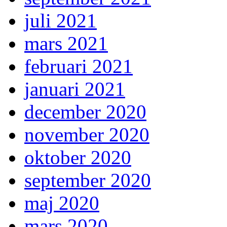
juli 2021
mars 2021
februari 2021
januari 2021
december 2020
november 2020
oktober 2020
september 2020
maj 2020
mars 2020