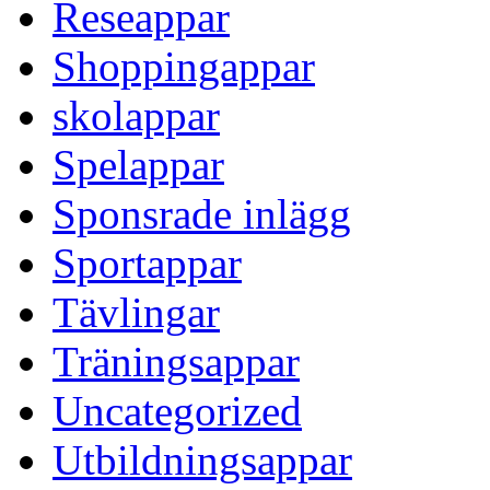
Reseappar
Shoppingappar
skolappar
Spelappar
Sponsrade inlägg
Sportappar
Tävlingar
Träningsappar
Uncategorized
Utbildningsappar