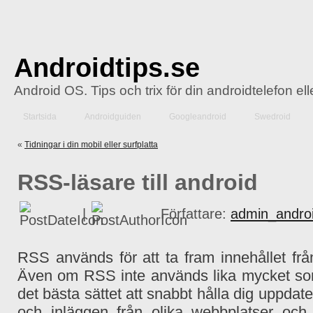
Androidtips.se
Android OS. Tips och trix för din androidtelefon el
Startsida
Androidguiden
Googleandroid
Swedroid
«
Tidningar i din mobil eller surfplatta
RSS-läsare till android
|
Författare:
admin_androi
RSS används för att ta fram innehållet frå
Även om RSS inte används lika mycket som
det bästa sättet att snabbt h
ålla dig uppdat
och inläggen från olika webbplatser och 