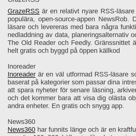
GrazeRSS
är en relativt nyare RSS-läsar
populära, open-source-appen NewsRob.
D
läsare och levereras med bara några funktio
nedladdning av data, planeringsalternativ 
The Old Reader och Feedly.
Gränssnittet ä
helt gratis och byggd på öppen källkod
Inoreader
Inoreader
är en väl utformad RSS-läsare so
baserat på kategorier som passar dina intr
att spara nyheter för senare läsning, arkiv
och det kommer bara att visa dig olästa ob
andra enheter.
En gratis och
snygg app.
News360
News360
har funnits länge och är en kraftf